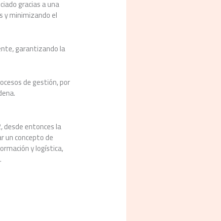
ciado gracias a una
as y minimizando el
ente, garantizando la
rocesos de gestión, por
dena.
2, desde entonces la
ar un concepto de
ormación y logística,
.