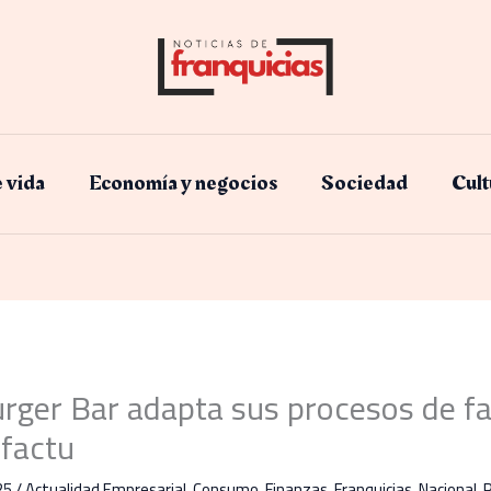
e vida
Economía y negocios​
Sociedad
Cult
urger Bar adapta sus procesos de fa
ifactu
25
/
Actualidad Empresarial
,
Consumo
,
Finanzas
,
Franquicias
,
Nacional
,