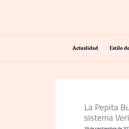
Ir
al
contenido
Actualidad
Estilo d
La Pepita B
sistema Ver
19 de septiembre de 20