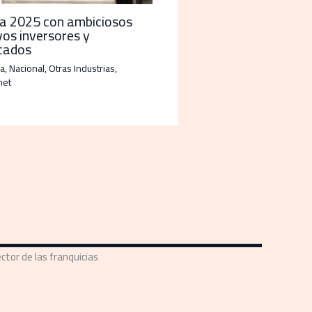
ia 2025 con ambiciosos
vos inversores y
cados
a
,
Nacional
,
Otras Industrias
,
net
ctor de las franquicias