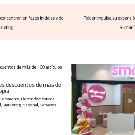
concentran en fases iniciales y de
Folder impulsa su expansió
sulting
Rumanía
les descuentos de más de
opia
-Commerce
,
Electrodomésticos
,
d
,
Marketing
,
Nacional
,
Servicios