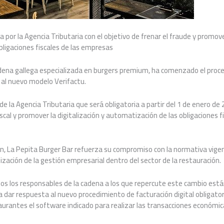
por la Agencia Tributaria con el objetivo de frenar el fraude y promover
ligaciones fiscales de las empresas
adena gallega especializada en burgers premium, ha comenzado el proc
 al nuevo modelo Verifactu.
e la Agencia Tributaria que será obligatoria a partir del 1 de enero de 
iscal y promover la digitalización y automatización de las obligaciones 
, La Pepita Burger Bar refuerza su compromiso con la normativa vigent
zación de la gestión empresarial dentro del sector de la restauración.
 los responsables de la cadena a los que repercute este cambio están
 dar respuesta al nuevo procedimiento de facturación digital obligator
urantes el software indicado para realizar las transacciones económic