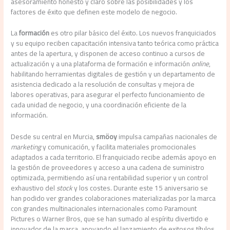
asesoramiento honesto y claro sobre las posibilidades y los
factores de éxito que definen este modelo de negocio.
La
formación
es otro pilar básico del éxito. Los nuevos franquiciados
y su equipo reciben capacitación intensiva tanto teórica como práctica
antes de la apertura, y disponen de acceso continuo a cursos de
actualización y a una plataforma de formación e información
online
,
habilitando herramientas digitales de gestión y un departamento de
asistencia dedicado a la resolución de consultas y mejora de
labores operativas, para asegurar el perfecto funcionamiento de
cada unidad de negocio, y una coordinación eficiente de la
información.
Desde su central en Murcia,
smöoy
impulsa campañas nacionales de
marketing
y comunicación, y facilita materiales promocionales
adaptados a cada territorio. El franquiciado recibe además apoyo en
la gestión de proveedores y acceso a una cadena de suministro
optimizada, permitiendo así una rentabilidad superior y un control
exhaustivo del
stock
y los costes. Durante este 15 aniversario se
han podido ver grandes colaboraciones materializadas por la marca
con grandes multinacionales internacionales como Paramount
Pictures o Warner Bros, que se han sumado al espíritu divertido e
innovador de la marca, apoyando el lanzamiento de exitosos títulos