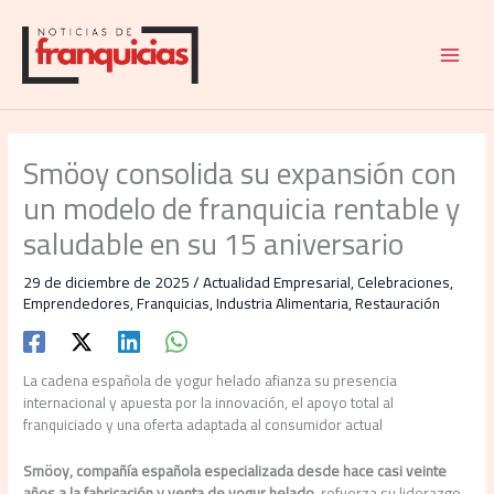
Ir
al
contenido
Smöoy consolida su expansión con
un modelo de franquicia rentable y
saludable en su 15 aniversario
29 de diciembre de 2025
/
Actualidad Empresarial
,
Celebraciones
,
Emprendedores
,
Franquicias
,
Industria Alimentaria
,
Restauración
La cadena española de yogur helado afianza su presencia
internacional y apuesta por la innovación, el apoyo total al
franquiciado y una oferta adaptada al consumidor actual
Smöoy, compañía española especializada desde hace casi veinte
años a la fabricación y venta de yogur helado
, refuerza su liderazgo