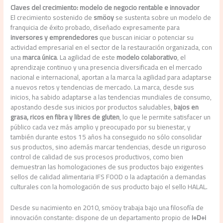
Claves del crecimiento: modelo de negocio rentable e innovador
El crecimiento sostenido de
smöoy
se sustenta sobre un modelo de
franquicia de éxito probado, diseñado expresamente para
inversores y emprendedores
que buscan iniciar o potenciar su
actividad empresarial en el sector de la restauración organizada, con
una
marca única
. La agilidad de este
modelo colaborativo
, el
aprendizaje continuo y una presencia diversificada en el mercado
nacional e internacional, aportan a la marca la agilidad para adaptarse
a nuevos retos y tendencias de mercado. La marca, desde sus
inicios, ha sabido adaptarse a las tendencias mundiales de consumo,
apostando desde sus inicios por productos saludables,
bajos en
grasa, ricos en fibra y libres de gluten
, lo que le permite satisfacer un
público cada vez más amplio y preocupado por su bienestar, y
también durante estos 15 años ha conseguido no sólo consolidar
sus productos, sino además marcar tendencias, desde un riguroso
control de calidad de sus procesos productivos, como bien
demuestran las homologaciones de sus productos bajo exigentes
sellos de calidad alimentaria IFS FOOD o la adaptación a demandas
culturales con la homologación de sus producto bajo el sello HALAL.
Desde su nacimiento en 2010, smöoy trabaja bajo una filosofía de
innovación constante: dispone de un departamento propio de
I+D+i