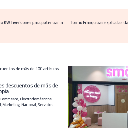
za KW Inversiones para potenciar la
Tormo Franquicias explica las 
les descuentos de más de
opia
-Commerce
,
Electrodomésticos
,
d
,
Marketing
,
Nacional
,
Servicios