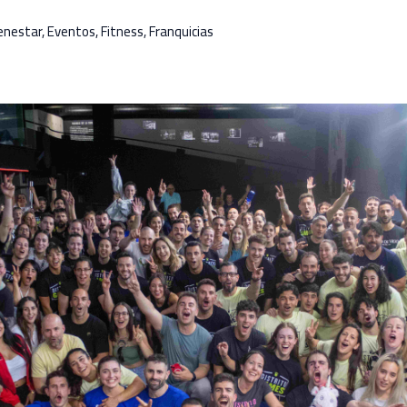
enestar
,
Eventos
,
Fitness
,
Franquicias