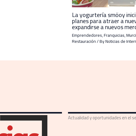
La yogurtería smöoy inic
planes para atraer a nue
expandirse a nuevos mer
Emprendedores
,
Franquicias
,
Murci
Restauración
/ By
Noticias de Inter
Actualidad y oportunidades en el se