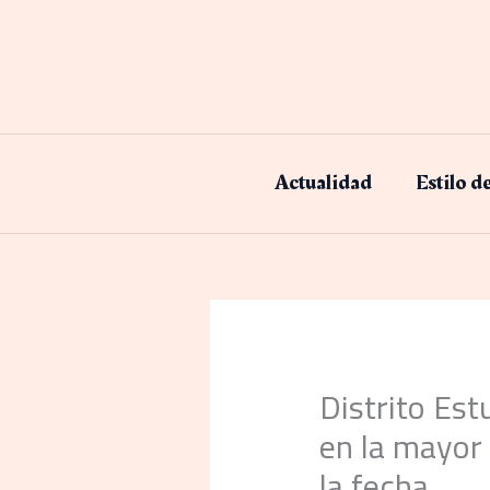
Ir
al
contenido
Actualidad
Estilo d
Distrito Est
en la mayor 
la fecha