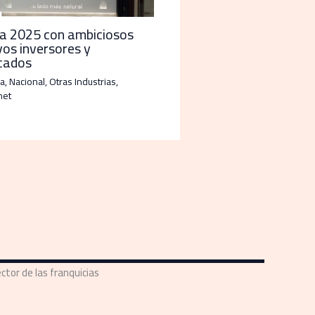
ia 2025 con ambiciosos
vos inversores y
cados
a
,
Nacional
,
Otras Industrias
,
net
ctor de las franquicias