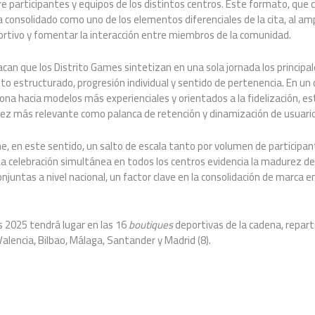
e participantes y equipos de los distintos centros. Este formato, que
 consolidado como uno de los elementos diferenciales de la cita, al amp
ortivo y fomentar la interacción entre miembros de la comunidad.
an que los Distrito Games sintetizan en una sola jornada los principal
 estructurado, progresión individual y sentido de pertenencia. En un 
ona hacia modelos más experienciales y orientados a la fidelización, est
vez más relevante como palanca de retención y dinamización de usuario
e, en este sentido, un salto de escala tanto por volumen de participa
La celebración simultánea en todos los centros evidencia la madurez de 
onjuntas a nivel nacional, un factor clave en la consolidación de marca
s 2025 tendrá lugar en las 16
boutiques
deportivas de la cadena, reparti
alencia, Bilbao, Málaga, Santander y Madrid (8).