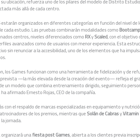
 ubicación, refuerza uno de los pilares del modelo de Distrito Estudio
ctada más allá de cada centro.
estarán organizados en diferentes categorías en función del nivel de l
de cada estudio. Las pruebas combinarán modalidades como
Bootcam
inados centros, niveles diferenciados como
RX
y
Scaled
, con el objetivo 
perfiles avanzados como de usuarios con menor experiencia. Esta estr
o sin renunciar a la accesibilidad, uno de los elementos que ha impulsa
os.
ón, los Games funcionan como una herramienta de fidelización y de refue
 prevista —la más elevada desde la creación del evento— refleja el gra
ón de un modelo que combina entrenamiento dirigido, seguimiento perso
 ha afirmado Ernesto Rojas, CEO de la compañía.
s con el respaldo de marcas especializadas en equipamiento y nutrició
patrocinadores de los premios, mientras que
Solán de Cabras
y
Vitamin 
la jornada.
a organizará una
fiesta post Games
, abierta a los clientes previa inscr