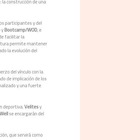
: la construcción de una
os participantes y del
p
y
Bootcamp/WOD
, e
de facilitar la
uctura permite mantener
do la evolución del
rzo del vínculo con la
do de implicación de los
nalizado y una fuerte
n deportiva.
Velites
y
Well
se encargarán del
ipción, que servirá como