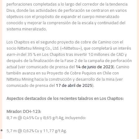
perforaciones completadas a lo largo del corredor de la tendencia
Diva, donde las actividades de perforación se centraron en varios
objetivos con el propósito de expandir el cuerpo mineralizado
conocido y mejorar la comprensión de la escala y continuidad del
sistema mineralizado.
Los Chapitos es el segundo proyecto de cobre de Camino con el
socio Nittetsu Mining Co., Ltd. («Nittetsu»), que completará un interés
earn-in
del 35 % en Los Chapitos tras invertir 10 millones de CAD y
después de la finalización de la Fase 2 de la campaña de perforación
actual (ver comunicado de prensa del
14 de junio de 2023
). Camino
también avanza en su Proyecto de Cobre Puquios en Chile con
Nittetsu Mining hacia la construcción y desarrollo de la mina (ver
comunicado de prensa del
17 de abril de 2025
).
Aspectos destacados de los recientes taladros en Los Chapitos:
Mirador: DCH-123:
8,7 m @ 0,45% Cu y 8,65 g/t Ag, incluyendo:
5,7 m @ 0,62% Cu y 11,77 g/t Ag.