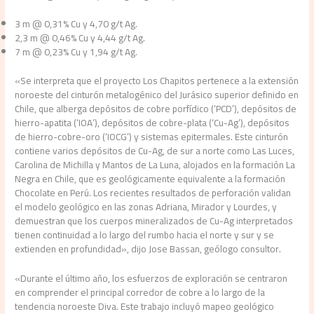
3 m @ 0,31% Cu y 4,70 g/t Ag.
2,3 m @ 0,46% Cu y 4,44 g/t Ag.
7 m @ 0,23% Cu y 1,94 g/t Ag.
«Se interpreta que el proyecto Los Chapitos pertenece a la extensión
noroeste del cinturón metalogénico del Jurásico superior definido en
Chile, que alberga depósitos de cobre porfídico (‘PCD’), depósitos de
hierro-apatita (‘IOA’), depósitos de cobre-plata (‘Cu-Ag’), depósitos
de hierro-cobre-oro (‘IOCG’) y sistemas epitermales. Este cinturón
contiene varios depósitos de Cu-Ag, de sur a norte como Las Luces,
Carolina de Michilla y Mantos de La Luna, alojados en la formación La
Negra en Chile, que es geológicamente equivalente a la formación
Chocolate en Perú. Los recientes resultados de perforación validan
el modelo geológico en las zonas Adriana, Mirador y Lourdes, y
demuestran que los cuerpos mineralizados de Cu-Ag interpretados
tienen continuidad a lo largo del rumbo hacia el norte y sur y se
extienden en profundidad», dijo Jose Bassan, geólogo consultor.
«Durante el último año, los esfuerzos de exploración se centraron
en comprender el principal corredor de cobre a lo largo de la
tendencia noroeste Diva. Este trabajo incluyó mapeo geológico