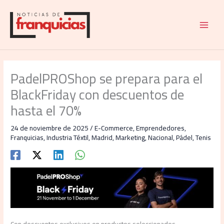
Ir
al
contenido
PadelPROShop se prepara para el
BlackFriday con descuentos de
hasta el 70%
24 de noviembre de 2025
/
E-Commerce
,
Emprendedores
,
Franquicias
,
Industria Téxtil
,
Madrid
,
Marketing
,
Nacional
,
Pádel
,
Tenis