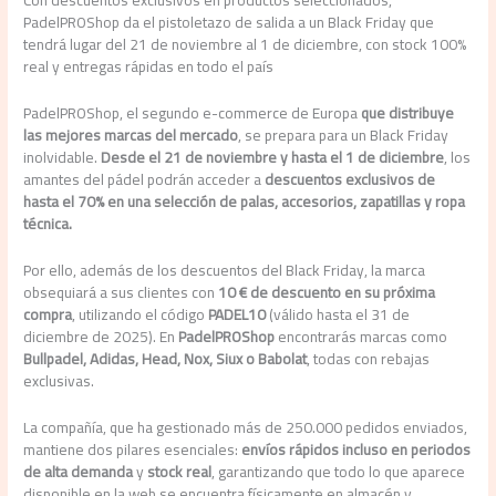
Con descuentos exclusivos en productos seleccionados,
PadelPROShop da el pistoletazo de salida a un Black Friday que
tendrá lugar del 21 de noviembre al 1 de diciembre, con stock 100%
real y entregas rápidas en todo el país
PadelPROShop, el segundo e-commerce de Europa
que distribuye
las mejores marcas del mercado
, se prepara para un Black Friday
inolvidable.
Desde el 21 de noviembre y hasta el 1 de diciembre
, los
amantes del pádel podrán acceder a
descuentos exclusivos de
hasta el 70% en una selección de palas, accesorios, zapatillas y ropa
técnica.
Por ello, además de los descuentos del Black Friday, la marca
obsequiará a sus clientes con
10 € de descuento en su próxima
compra
, utilizando el código
PADEL10
(válido hasta el 31 de
diciembre de 2025). En
PadelPROShop
encontrarás marcas como
Bullpadel, Adidas, Head, Nox, Siux o Babolat
, todas con rebajas
exclusivas.
La compañía, que ha gestionado más de 250.000 pedidos enviados,
mantiene dos pilares esenciales:
envíos rápidos incluso en periodos
de alta demanda
y
stock real
, garantizando que todo lo que aparece
disponible en la web se encuentra físicamente en almacén y