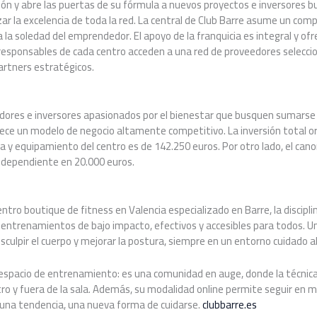
sión y abre las puertas de su fórmula a nuevos proyectos e inversores 
ar la excelencia de toda la red. La central de Club Barre asume un com
la soledad del emprendedor. El apoyo de la franquicia es integral y o
 responsables de cada centro acceden a una red de proveedores selecc
artners estratégicos.
ores e inversores apasionados por el bienestar que busquen sumarse
rece un modelo de negocio altamente competitivo. La inversión total o
 y equipamiento del centro es de 142.250 euros. Por otro lado, el cano
independiente en 20.000 euros.
entro boutique de fitness en Valencia especializado en Barre, la discipli
en entrenamientos de bajo impacto, efectivos y accesibles para todos. Un
sculpir el cuerpo y mejorar la postura, siempre en un entorno cuidado al
 espacio de entrenamiento: es una comunidad en auge, donde la técnica, 
ntro y fuera de la sala. Además, su modalidad online permite seguir en
e una tendencia, una nueva forma de cuidarse.
clubbarre.es