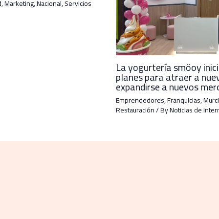
d
,
Marketing
,
Nacional
,
Servicios
La yogurtería smöoy inic
planes para atraer a nue
expandirse a nuevos mer
Emprendedores
,
Franquicias
,
Murci
Restauración
/ By
Noticias de Inter