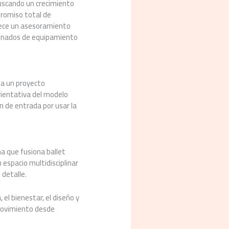
buscando un crecimiento
promiso total de
frece un asesoramiento
ionados de equipamiento
 a un proyecto
rientativa del modelo
n de entrada por usar la
na que fusiona ballet
 espacio multidisciplinar
 detalle.
el bienestar, el diseño y
 movimiento desde