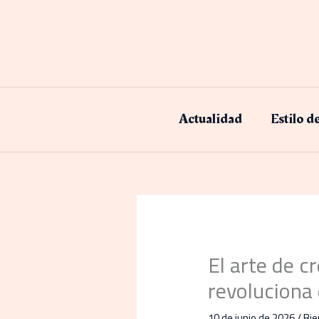
Ir
al
contenido
Actualidad
Estilo d
El arte de c
revoluciona 
10 de junio de 2026
/
Bie