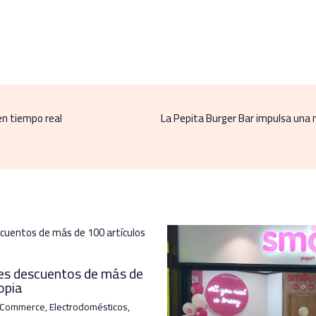
en tiempo real
La Pepita Burger Bar impulsa una
les descuentos de más de
opia
-Commerce
,
Electrodomésticos
,