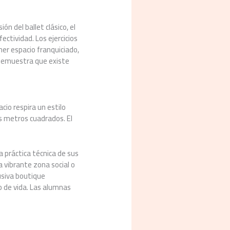
ón del ballet clásico, el
fectividad. Los ejercicios
mer espacio franquiciado,
n demuestra que existe
cio respira un estilo
s metros cuadrados. El
a práctica técnica de sus
 vibrante zona social o
usiva boutique
o de vida. Las alumnas