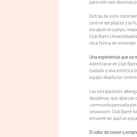
para solo seis alumnas p
Detrás de este crecimient
control del pilates y la f
esculpen el cuerpo, mejor
Club Barre Universidades
otra forma de entender 
Una experiencia que va m
Adentrarse en Club Barre
cuidado y una estética 
equipo diseña los centros
Las instalaciones alberga
disciplinas, que abarcan
community
pensada para
showroom
. Club Barre 
encuentran aquí un espac
El valor de crecer y emp