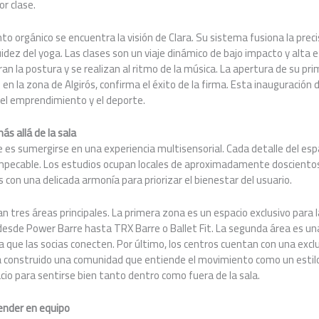
or clase.
o orgánico se encuentra la visión de Clara. Su sistema fusiona la precisi
luidez del yoga. Las clases son un viaje dinámico de bajo impacto y alta e
an la postura y se realizan al ritmo de la música. La apertura de su pri
 en la zona de Algirós, confirma el éxito de la firma. Esta inauguració
el emprendimiento y el deporte.
ás allá de la sala
 es sumergirse en una experiencia multisensorial. Cada detalle del espa
impecable. Los estudios ocupan locales de aproximadamente dosciento
 con una delicada armonía para priorizar el bienestar del usuario.
n tres áreas principales. La primera zona es un espacio exclusivo para l
 desde Power Barre hasta TRX Barre o Ballet Fit. La segunda área es una
 que las socias conecten. Por último, los centros cuentan con una excl
ha construido una comunidad que entiende el movimiento como un estil
io para sentirse bien tanto dentro como fuera de la sala.
render en equipo