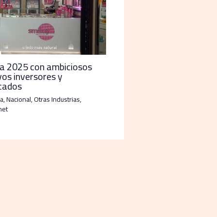
ia 2025 con ambiciosos
vos inversores y
cados
a
,
Nacional
,
Otras Industrias
,
net