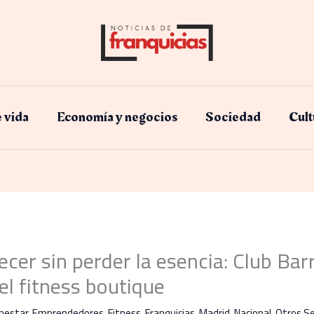
e vida
Economía y negocios​
Sociedad
Cult
recer sin perder la esencia: Club Bar
el fitness boutique
nestar
,
Emprendedores
,
Fitness
,
Franquicias
,
Madrid
,
Nacional
,
Otros Se