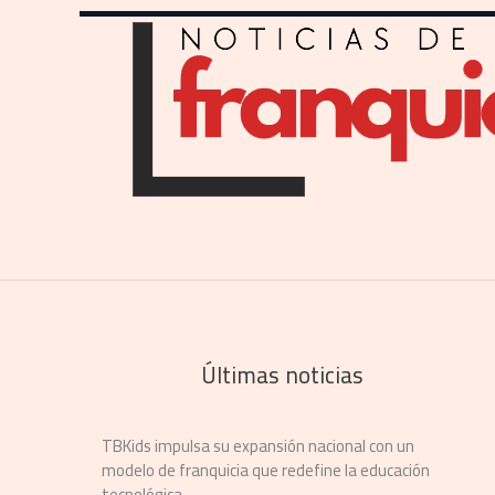
Últimas noticias
TBKids impulsa su expansión nacional con un
modelo de franquicia que redefine la educación
tecnológica