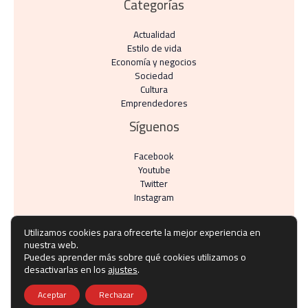
Categorías
Actualidad
Estilo de vida
Economía y negocios​
Sociedad
Cultura
Emprendedores
Síguenos
Facebook
Youtube
Twitter
Instagram
Utilizamos cookies para ofrecerte la mejor experiencia en
nuestra web.
Puedes aprender más sobre qué cookies utilizamos o
Copyright © Todos los derechos reservados -
desactivarlas en los
ajustes
.
noticiasdefranquicias.es
Aceptar
Rechazar
Política de privacidad
-
Política de cookies
-
Contacto