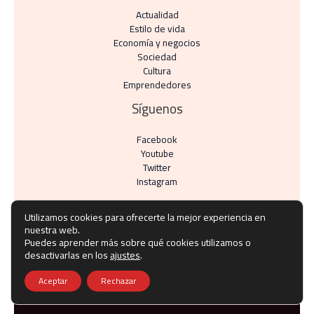
Actualidad
Estilo de vida
Economía y negocios​
Sociedad
Cultura
Emprendedores
Síguenos
Facebook
Youtube
Twitter
Instagram
Utilizamos cookies para ofrecerte la mejor experiencia en
nuestra web.
Puedes aprender más sobre qué cookies utilizamos o
Copyright © Todos los derechos reservados -
desactivarlas en los
ajustes
.
noticiasdefranquicias.es
Aceptar
Rechazar
Política de privacidad
-
Política de cookies
-
Contacto