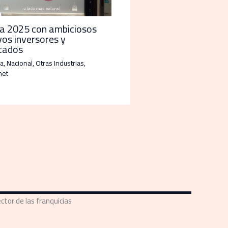
ia 2025 con ambiciosos
vos inversores y
cados
a
,
Nacional
,
Otras Industrias
,
net
ctor de las franquicias