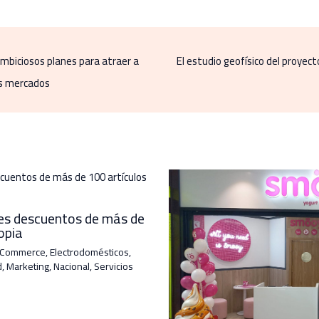
ambiciosos planes para atraer a
El estudio geofísico del proyec
os mercados
les descuentos de más de
opia
-Commerce
,
Electrodomésticos
,
d
,
Marketing
,
Nacional
,
Servicios