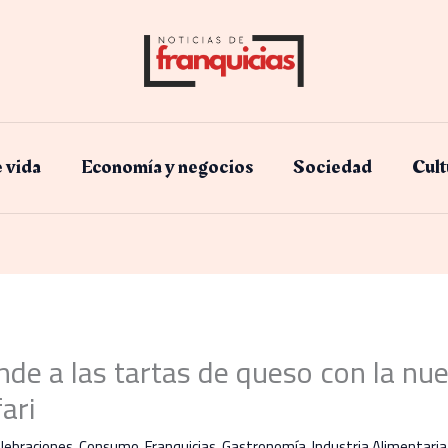
e vida
Economía y negocios​
Sociedad
Cult
nde a las tartas de queso con la nu
ari
lebraciones
,
Consumo
,
Franquicias
,
Gastronomía
,
Industria Alimentaria