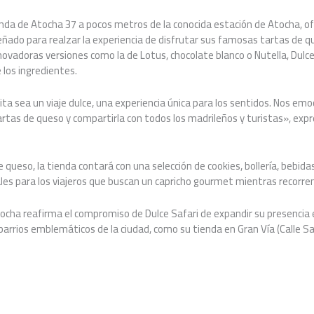
onda de Atocha 37 a pocos metros de la conocida estación de Atocha, 
ado para realzar la experiencia de disfrutar sus famosas tartas de qu
ovadoras versiones como la de Lotus, chocolate blanco o Nutella, Dulce
 los ingredientes.
a sea un viaje dulce, una experiencia única para los sentidos. Nos emo
artas de queso y compartirla con todos los madrileños y turistas», exp
ueso, la tienda contará con una selección de cookies, bollería, bebidas 
eales para los viajeros que buscan un capricho gourmet mientras recorren
ocha reafirma el compromiso de Dulce Safari de expandir su presencia e
barrios emblemáticos de la ciudad, como su tienda en Gran Vía (Calle S