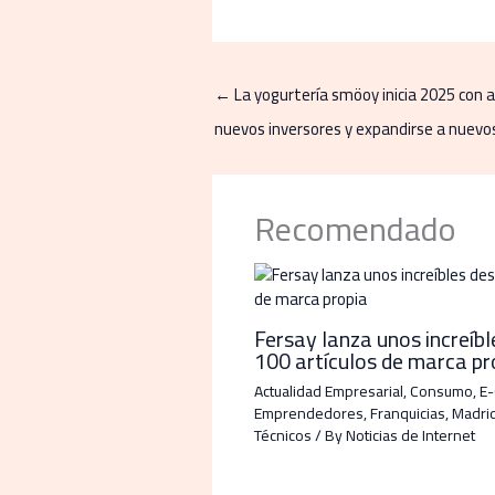
←
La yogurtería smöoy inicia 2025 con 
nuevos inversores y expandirse a nuev
Recomendado
Fersay lanza unos increíb
100 artículos de marca pr
Actualidad Empresarial
,
Consumo
,
E
Emprendedores
,
Franquicias
,
Madri
Técnicos
/ By
Noticias de Internet