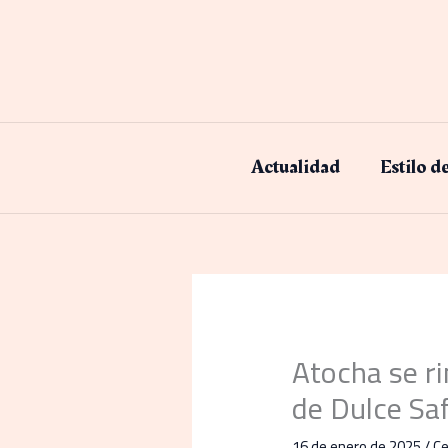
Ir
al
contenido
Actualidad
Estilo d
Atocha se ri
de Dulce Saf
16 de enero de 2025
/
Ce